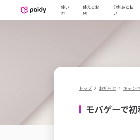
使い
使えるお
分割あと払
方
店
い
キャン
トップ
お知らせ
モバゲーで初