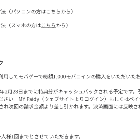
方法（パソコンの方は
こちら
から）
方法（スマホの方は
こちら
から）
ク
用してモバゲーで総額1,000モバコインの購入をいただいたお
3年2月28日までに特典分がキャッシュバックされる予定です
さい。MY Paidy（ウェブサイトよりログイン）もしくはペ
され次回の請求金額より差し引かれます。決済画面には反映さ
一人様1回までとさせていただきます。