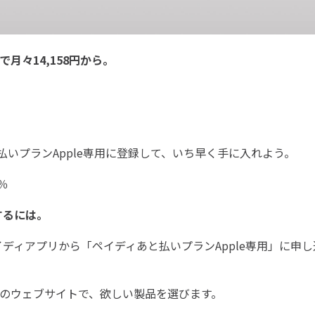
いで月々
14,158円
から。
いプランApple専用に登録して、いち早く手に入れよう。
％
文するには。
ディアプリから「ペイディあと払いプランApple専用」に申
leのウェブサイトで、欲しい製品を選びます。