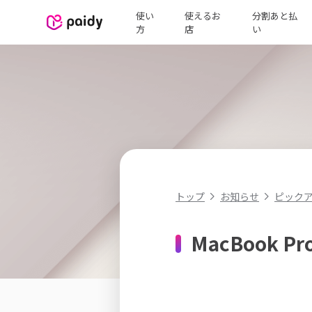
使い
使えるお
分割あと払
方
店
い
ピック
トップ
お知らせ
MacBook 