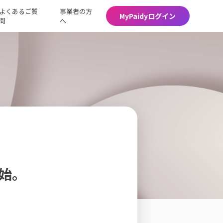
よくあるご質
事業者の方
MyPaidyログイン
問
へ
開始。