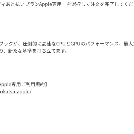
ィあと払いプランApple専用」を選択して注文を完了してく
ックが、圧倒的に高速なCPUとGPUのパフォーマンス、最大2
り、新たな基準を打ち立てます。
pple専用ご利用規約】
hokatsu-apple/