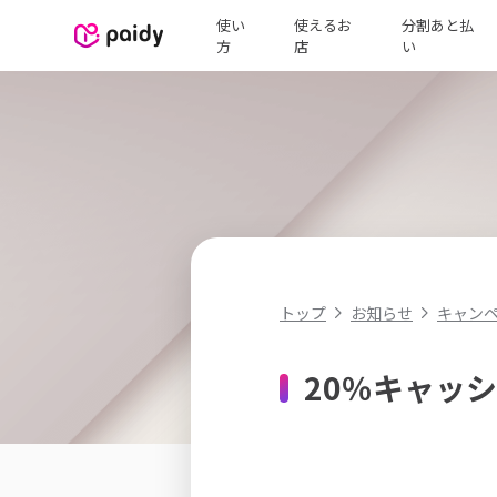
使い
使えるお
分割あと払
方
店
い
キャン
トップ
お知らせ
20％キャッ