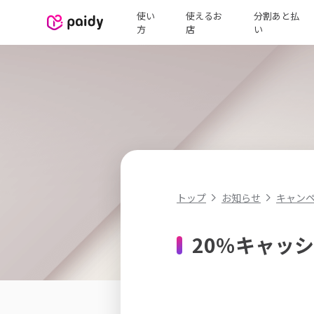
使い
使えるお
分割あと払
方
店
い
キャン
トップ
お知らせ
20％キャッ