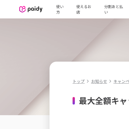
使い
使えるお
分割あと払
方
店
い
キャン
トップ
お知らせ
最大全額キャ