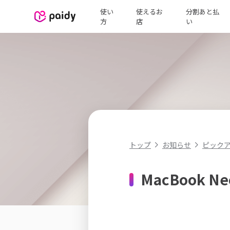
使い
使えるお
分割あと払
方
店
い
ピック
トップ
お知らせ
MacBook