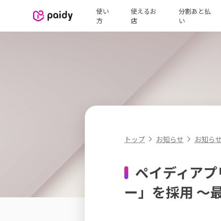
使い
使えるお
分割あと払
方
店
い
お知ら
トップ
お知らせ
ペイディアプ
ー」を採用 〜