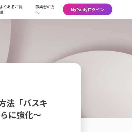
よくあるご質
事業者の方
MyPaidyログイン
問
へ
方法「パスキ
さらに強化〜