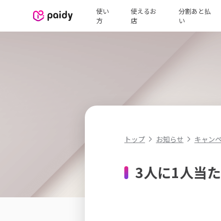
使い
使えるお
分割あと払
方
店
い
キャン
トップ
お知らせ
3人に1人当